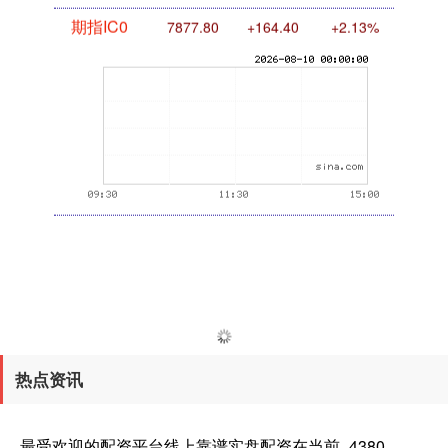
期指IC0
7877.80
+164.40
+2.13%
热点资讯
最受欢迎的配资平台线上靠谱实盘配资在当前_4380