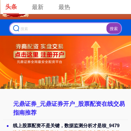
头条
最新
最热
搜索
元鼎证券_元鼎证券开户_股票配资在线交易
指南推荐
线上股票配资不是关键，数据监测分析才是核_9479