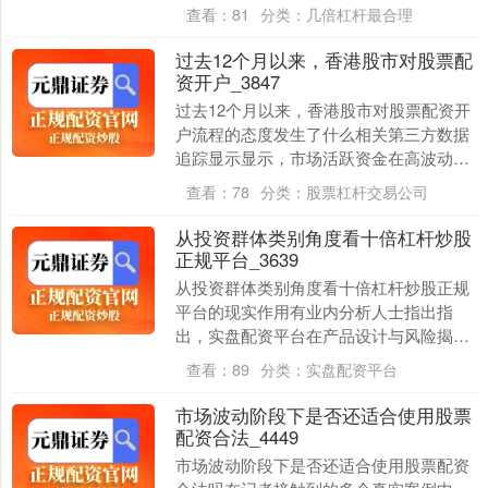
配资风险能够优化资金效率，但需注意杠
查看：
81
分类：
几倍杠杆最合理
杆随时可能放大收....
过去12个月以来，香港股市对股票配
资开户_3847
过去12个月以来，香港股市对股票配资开
户流程的态度发生了什么相关第三方数据
追踪显示显示，市场活跃资金在高波动调
整期中对股票配资开户流程的操作行为差
查看：
78
分类：
股票杠杆交易公司
异明显。 参与....
从投资群体类别角度看十倍杠杆炒股
正规平台_3639
从投资群体类别角度看十倍杠杆炒股正规
平台的现实作用有业内分析人士指出指
出，实盘配资平台在产品设计与风险揭示
上需承担更多责任。以平台为例，其通过
查看：
89
分类：
实盘配资平台
多维度压力测试和场....
市场波动阶段下是否还适合使用股票
配资合法_4449
市场波动阶段下是否还适合使用股票配资