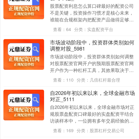
股票配资利息怎么算口碑最好的配资公司
不是关键，投资操作习惯才是核心未来，
谁能在合规框架内把配资产品做得足够清
晰、可理解，谁就更有机会获得长期稳定
查看：
64
分类：
实盘配资平台
的用户群体。在合....
市场波动阶段中，投资群体类别如何
调整对股_5981
市场波动阶段中，投资群体类别如何调整
对股票配资官网开户的预期股票配资官网
开户作为一种杠杆工具，其效果取决于投
资者对金融产品创新的理解和实际操作能
查看：
110
分类：
几倍杠杆最合理
力。 从机制上看....
自2026年初以来以来，全球金融市场
对正_5111
自2026年初以来以来，全球金融市场对正
规股票盘配资口碑最好的实盘配资平结合
访谈样本中，一位拥有多年交易经验的老
股民就分享了自己从盲目加杠杆到重建纪
查看：
169
分类：
股票杠杆交易公司
律的经历。，....