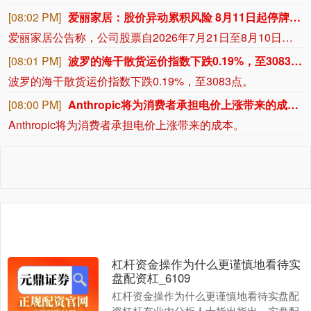
[08:02 PM]
爱丽家居：股价异动累积风险 8月11日起停牌核查
爱丽家居公告称，公司股票自2026年7月21日至8月10日，累计11个交易日涨停，股价涨185.56%，已累积巨大交易风险，严重偏离基本面。公司股票将于8月11日开市起停牌，自披露核查公告后复牌。公司提醒，目前基本面未变，但股价已严重脱离基本面，剩余外部流通盘小、近期交易放量，或存在非理性炒作。此外，公司拟现金收购欧康诺不低于77.08%股权，控股股东拟转让部分股份，相关事项均存不确定性。
[08:01 PM]
波罗的海干散货运价指数下跌0.19%，至3083点。
波罗的海干散货运价指数下跌0.19%，至3083点。
[08:00 PM]
Anthropic将为消费者承担电价上涨带来的成本。
Anthropic将为消费者承担电价上涨带来的成本。
杠杆资金操作为什么更谨慎地看待实
盘配资杠_6109
杠杆资金操作为什么更谨慎地看待实盘配
资杠杆有业内分析人士指出指出，实盘配